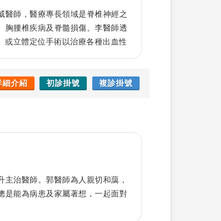
威醫師，醫療專長領域是脊椎神經之
、胸腰椎疾病及脊髓損傷。李醫師透
刀、或立體定位手術以治療各種出血性
畸型及腦瘤、三叉神經痛。透過腦立
統，可在腦部手術中獲得即時 3D
要器官。
詳細介紹
初診掛號
複診掛號
升主治醫師。郭醫師為人親切和藹，
總是能為病患及家屬著想，一起面對