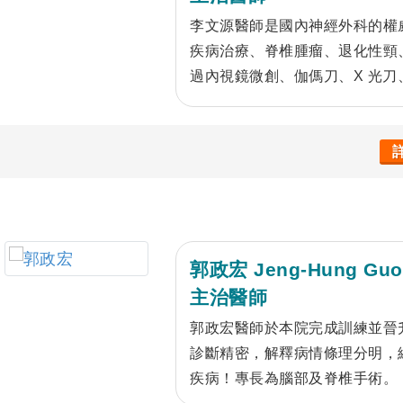
李文源醫師是國內神經外科的權
疾病治療、脊椎腫瘤、退化性頸
過內視鏡微創、伽傌刀、X 光
腦中風患者、腦動脈瘤、動靜脈
體定位儀，與立體定位手術導航系
顯像快速找到病灶及避免傷到重
郭政宏 Jeng-Hung Guo
主治醫師
郭政宏醫師於本院完成訓練並晉
診斷精密，解釋病情條理分明，
疾病！專長為腦部及脊椎手術。