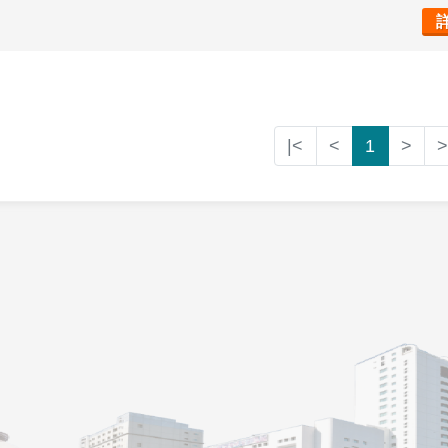
|<
<
1
>
>