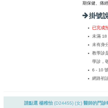
期保健、痛
掛號
已完成
未滿 1
未有身
教學診
學診，
6 - 1
網路初