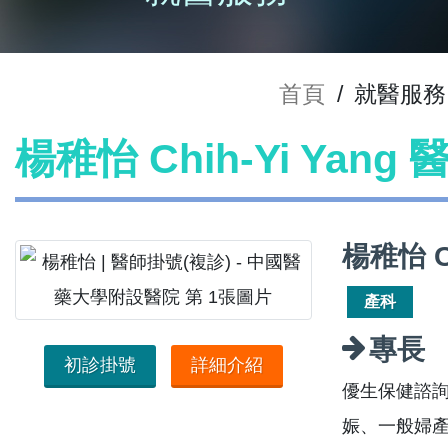
首頁
/
就醫服務
楊稚怡 Chih-Yi Yang
楊稚怡 C
產科
專長
初診掛號
詳細介紹
優生保健諮
娠、一般婦