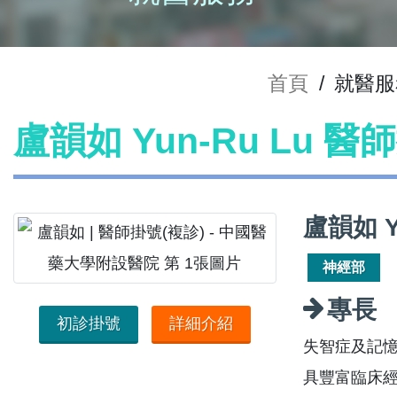
首頁
/
就醫服
盧韻如 Yun-Ru Lu 醫
盧韻如 
神經部
專長
初診掛號
詳細介紹
失智症及記
具豐富臨床