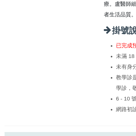
療。盧醫師
者生活品質
掛號
已完成
未滿 1
未有身
教學診
學診，
6 - 1
網路初