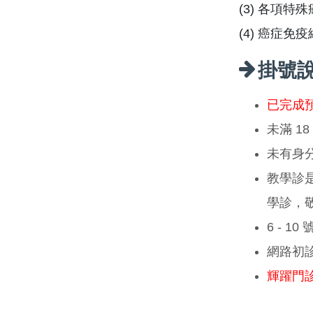
(3) 各項特
(4) 癌症免
掛號
已完成
未滿 1
未有身
教學診
學診，
6 - 1
網路初
輝躍門