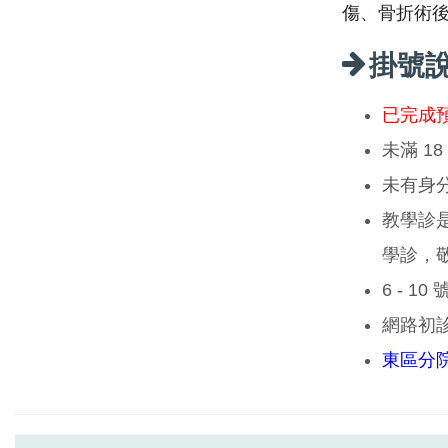
傷、骨折術
掛號
已完成
未滿 1
未有身
教學診
學診，
6 - 1
網路初
東區分