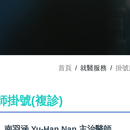
首頁
/
就醫服務
/
掛號
醫師掛號(複診)
南羽涵 Yu-Han Nan 主治醫師