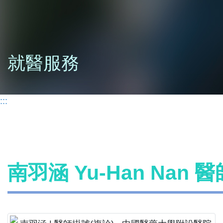
就醫服務
:::
南羽涵 Yu-Han Nan 