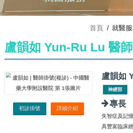
首頁
/
就醫服
盧韻如 Yun-Ru Lu 醫
盧韻如 
神經部
專長
初診掛號
詳細介紹
失智症及記
具豐富臨床