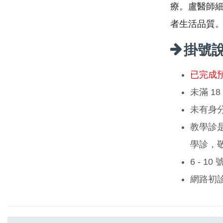
療。盧醫師
者生活品質
掛號
已完成
未滿 1
未有身
教學診
學診，
6 - 1
網路初