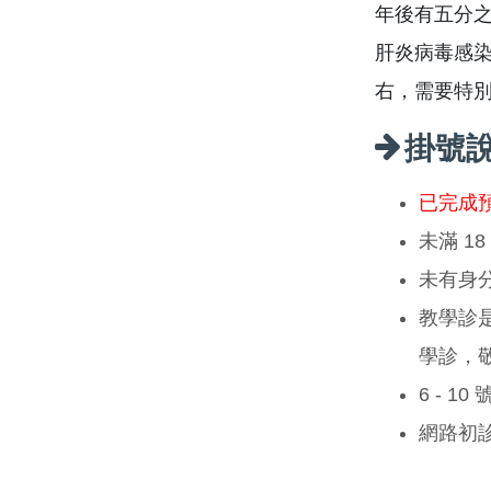
年後有五分之
肝炎病毒感染後
右，需要特
掛號
已完成
未滿 1
未有身
教學診
學診，
6 - 1
網路初