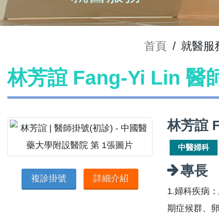
首頁
/
就醫服
林芳誼 Fang-Yi Lin 
林芳誼 F
中醫婦科
專長
複診掛號
詳細介紹
1.婦科疾病
期症候群、