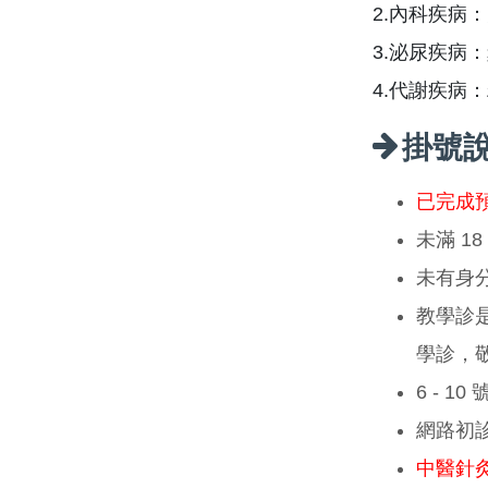
2.內科疾病
3.泌尿疾病
4.代謝疾病
掛號
已完成
未滿 1
未有身
教學診
學診，
6 - 1
網路初
中醫針