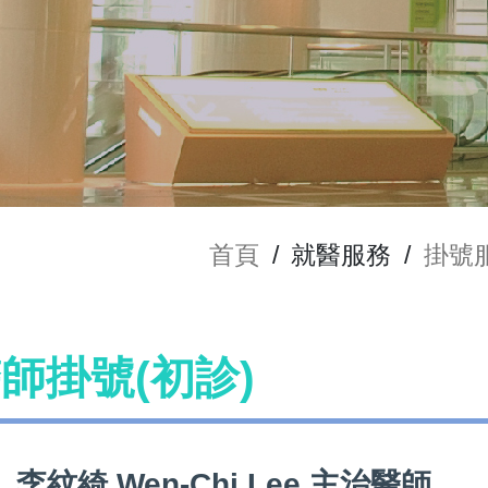
首頁
/
就醫服務
/
掛號
 醫師掛號(初診)
李紋綺 Wen-Chi Lee 主治醫師