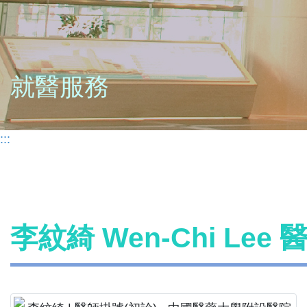
就醫服務
:::
李紋綺 Wen-Chi Lee