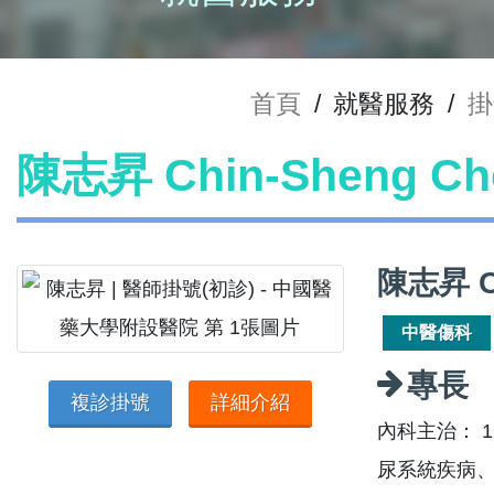
首頁
/
就醫服務
/
掛
陳志昇 Chin-Sheng 
陳志昇 C
中醫傷科
專長
複診掛號
詳細介紹
內科主治： 
尿系統疾病、