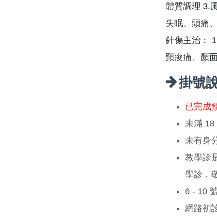
體質調理 3
失眠、頭痛
針傷主治： 
頸痠痛、顏面
掛號
已完成
未滿 1
未有身
教學診
學診，
6 - 1
網路初