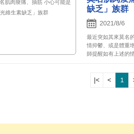
缺乏」族群
2021/8/6
最近突如其來莫名
情抑鬱、或是體重增
師提醒如有上述的情
|<
<
1