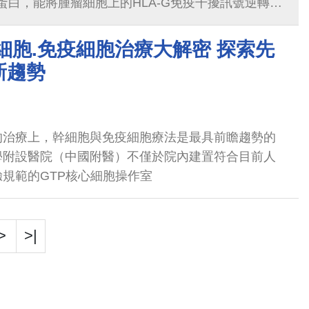
G蛋白，能將腫瘤細胞上的HLA-G免疫干擾訊號逆轉成
治療多種實體癌症的效果，包含三陰性...
細胞.免疫細胞治療大解密 探索先
新趨勢
的治療上，幹細胞與免疫細胞療法是最具前瞻趨勢的
學附設醫院（中國附醫）不僅於院內建置符合目前人
規範的GTP核心細胞操作室
>
>|