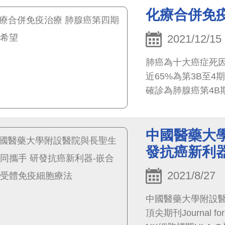
伴隨腹脹、黏液便
化療合併免
致，沒有特別重視
也暫時緩解，因此
2021/12/15
肺癌為十大癌症死
近65%為第3B至4
確診為肺腺癌第4
多科醫療，將他的肺
中國醫藥大
發抗癌新利
2021/8/27
中國醫藥大學附設醫
頂尖期刊Journal fo