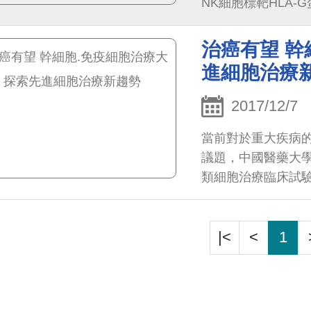
NK細胞標靶HLA-
免疫活化訊號，達到
治癌有望 幹
進細胞治療
2017/12/7
當前對於重大疾病
議題，中國醫藥大
類細胞治療臨床試驗
|<
<
1