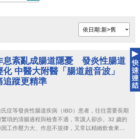
作息紊亂成腸道隱憂 發炎性腸道
輕化 中醫大附醫「腸道超音波」
痛追蹤更精準
氏症等發炎性腸道疾病（IBD）患者，往往需要長期
繁瑣的清腸過程與檢查不適，常讓人卻步。32 歲的
時因工作壓力大、作息不規律，又常以精緻飲食來舒
突然出現嚴重「疔瘡」，甚至引發高燒住院。當時也