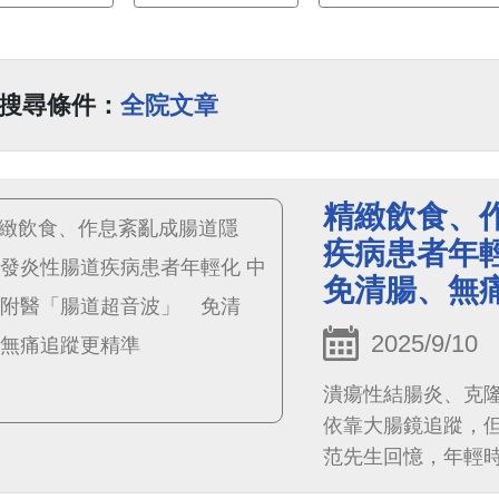
搜尋條件：
全院文章
精緻飲食、
疾病患者年
免清腸、無
2025/9/10
潰瘍性結腸炎、克隆
依靠大腸鏡追蹤，但
范先生回憶，年輕
壓，結果某次腳部