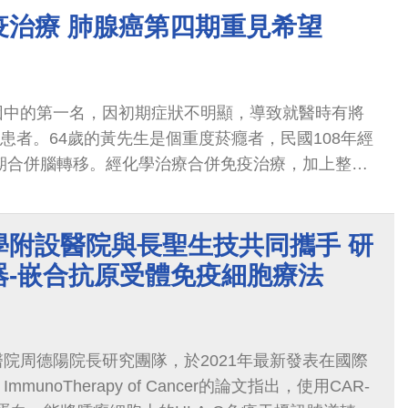
與血便等腸道症狀，但他以為只是免疫力下降感染所
疫治療 肺腺癌第四期重見希望
。隨著疔瘡治療完成、全身發炎獲得控制，腸道症狀
未進一步檢查或追蹤。
因中的第一名，因初期症狀不明顯，導致就醫時有將
期患者。64歲的黃先生是個重度菸癮者，民國108年經
B期合併腦轉移。經化學治療合併免疫治療，加上整合
腺癌從第4B期治療到1B期
學附設醫院與長聖生技共同攜手 研
器-嵌合抗原受體免疫細胞療法
院周德陽院長研究團隊，於2021年最新發表在國際
r ImmunoTherapy of Cancer的論文指出，使用CAR-