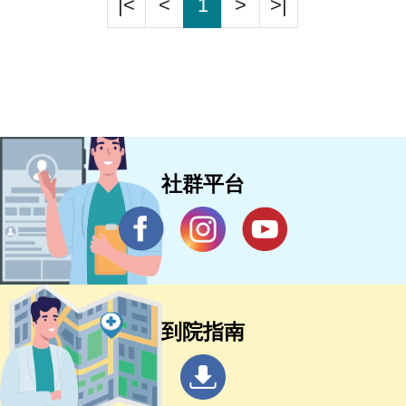
|<
<
1
>
>|
社群平台
到院指南