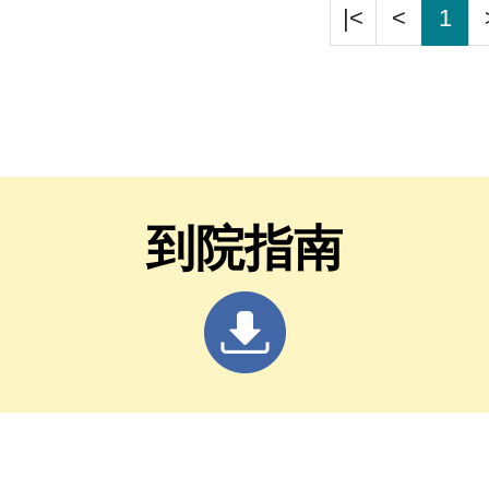
|<
<
1
到院指南