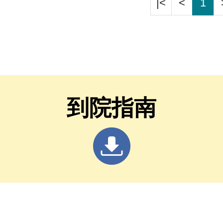
|<
<
1
到院指南