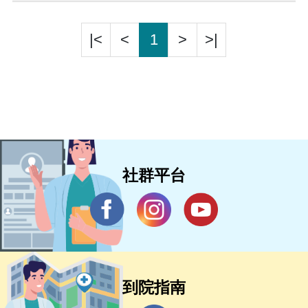
|<
<
1
>
>|
社群平台
到院指南