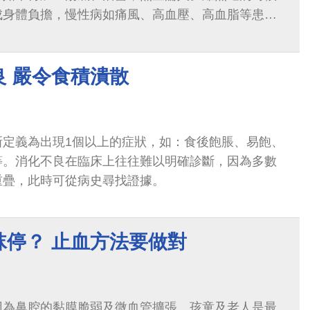
成身體負擔，慢性病如痛風、高血壓、高血脂等患者
良 嚴令食積潰散
新定義為出現1個以上的症狀，如：食後飽脹、易飽、
等。消化不良在臨床上往往難以明確診斷，因為多數
重疊，此時可從病史尋找證據。
袜停？ 止血方法要做對
因為鼻腔的黏膜脆弱及微血管擴張。孩童及老人是最