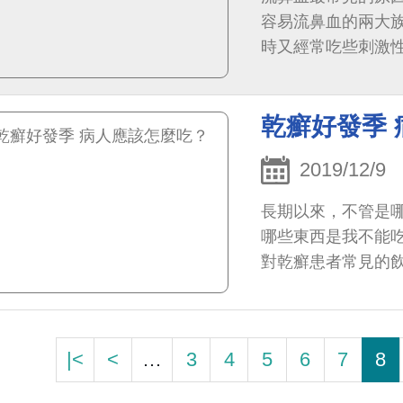
容易流鼻血的兩大
時又經常吃些刺激
得鼻腔的黏膜微血
乾癬好發季
2019/12/9
長期以來，不管是
哪些東西是我不能
對乾癬患者常見的
|<
<
…
3
4
5
6
7
8