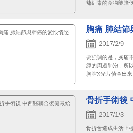
茄紅素的食物能降
宮頸癌及皮膚癌的預防
胸痛 肺結
2017/2/9
要強調的是，胸痛
經的周邊肺泡，所
胸腔X光片偵查出
骨折手術後
2017/1/3
骨折會造成生活上