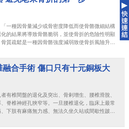
：「一種因骨量減少或骨密度降低而使骨骼微細結構
惡化的結果將導致骨骼脆弱，並使骨折的危險性明顯
，骨質疏鬆是一種因骨骼強度減弱致使骨折風險升高
椎融合手術 傷口只有十元銅板大
見者有椎間盤的退化及突出、骨剌增生、腰椎滑脫、
厚、脊椎神經孔狹窄等。一旦腰椎退化，臨床上最常
痛、下肢有麻痛無力感、無法久坐久站或間歇性跛行