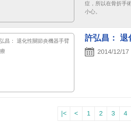
症，所以在骨折手
小心。
許弘昌： 
2014/12/17
|<
<
1
2
3
4