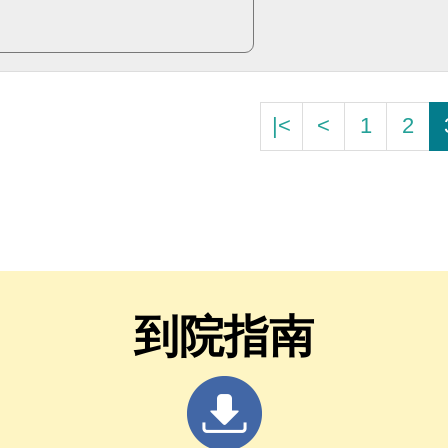
|<
<
1
2
到院指南