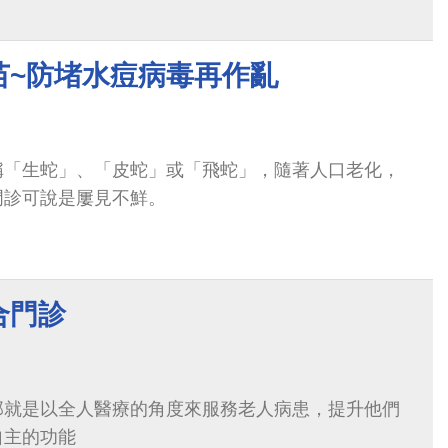
至隔年1、2月。
苗~防堵水痘病毒再作亂
稱「生蛇」、「皮蛇」或「飛蛇」，隨著人口老化，
門診可說是屢見不鮮。
合門診
那就是以全人醫療的角度來服務老人病患，提升他們
自主的功能