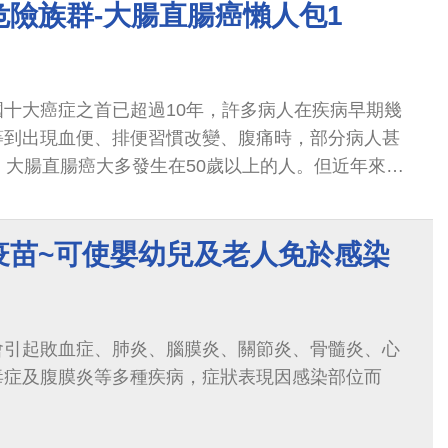
危險族群-大腸直腸癌懶人包1
十大癌症之首已超過10年，許多病人在疾病早期幾
等到出現血便、排便習慣改變、腹痛時，部分病人甚
，大腸直腸癌大多發生在50歲以上的人。但近年來發
趨勢，到底罹患大腸直腸癌的高危險族群...
疫苗~可使嬰幼兒及老人免於感染
會引起敗血症、肺炎、腦膜炎、關節炎、骨髓炎、心
毒症及腹膜炎等多種疾病，症狀表現因感染部位而