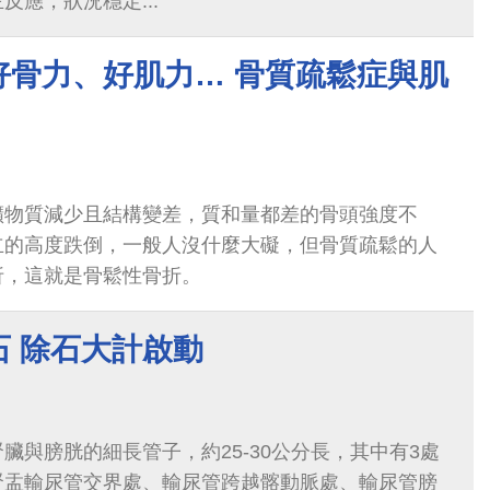
反應，狀況穩定...
好骨力、好肌力… 骨質疏鬆症與肌
礦物質減少且結構變差，質和量都差的骨頭強度不
立的高度跌倒，一般人沒什麼大礙，但骨質疏鬆的人
折，這就是骨鬆性骨折。
石 除石大計啟動
臟與膀胱的細長管子，約25-30公分長，其中有3處
腎盂輸尿管交界處、輸尿管跨越髂動脈處、輸尿管膀