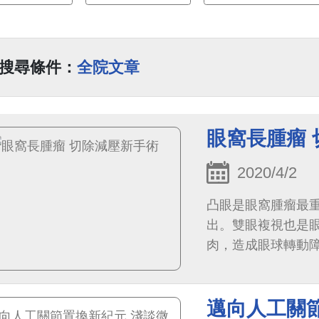
搜尋條件：
全院文章
眼窩長腫瘤
2020/4/2
凸眼是眼窩腫瘤最
出。雙眼複視也是
肉，造成眼球轉動
是惡性腫瘤。
邁向人工關