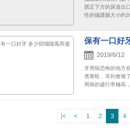
胱正下方的尿道出口
性的攝護腺大小約2
於提供精子合適的
量20%的液體。
保有一口好
2019/6/12
牙周病恐怖的地方
煮青蛙，等到會痛
周病的盛行率極高，根
健行為的調查研究，每
|<
<
1
2
3
4