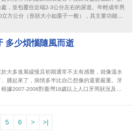
處，並包覆住近端2-3公分左右的尿道。年輕成年男
0立方公分（形狀大小如栗子一般），其主要功能在
環境，及促進精液液化以助精子的傳送，約占1次射精
牙 多少煩惱隨風而逝
在於大多進展緩慢且初期通常不太有感覺，就像溫水
了、腫起來了，病情多半比自己想像的還要嚴重。牙
據2007-2008對臺灣18歲以上人口牙周狀況及保
10人可能就有4人有牙齦炎...
5
6
>
>|