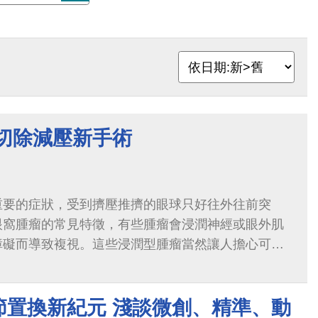
 切除減壓新手術
重要的症狀，受到擠壓推擠的眼球只好往外往前突
眼窩腫瘤的常見特徵，有些腫瘤會浸潤神經或眼外肌
障礙而導致複視。這些浸潤型腫瘤當然讓人擔心可能
節置換新紀元 淺談微創、精準、動