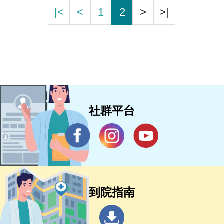
|<
<
1
2
>
>|
社群平台
到院指南