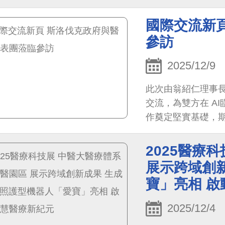
方。放眼亞洲，包
更以 29.4% 
國際交流新
外關鍵。
參訪
2025/12/9
此次由翁紹仁理事
交流，為雙方在 A
作奠定堅實基礎，
2025醫療
展示跨域創新
寶」亮相 
2025/12/4