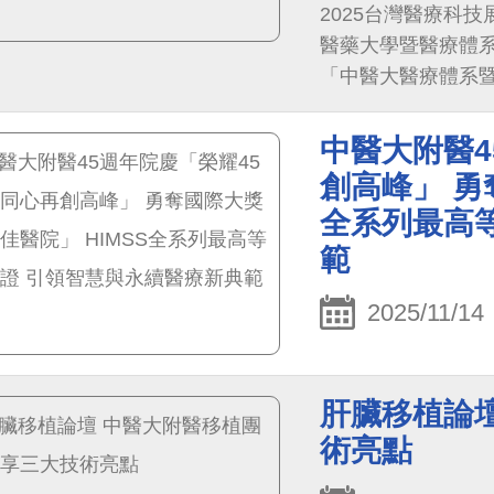
2025台灣醫療科
醫藥大學暨醫療體系
「中醫大醫療體系暨
異體CAR-T新藥
領域創新成果。今年
中醫大附醫4
準醫療高峰會等研
創高峰」 勇
展示中醫大在智慧
全系列最高
範
2025/11/14
肝臟移植論
術亮點