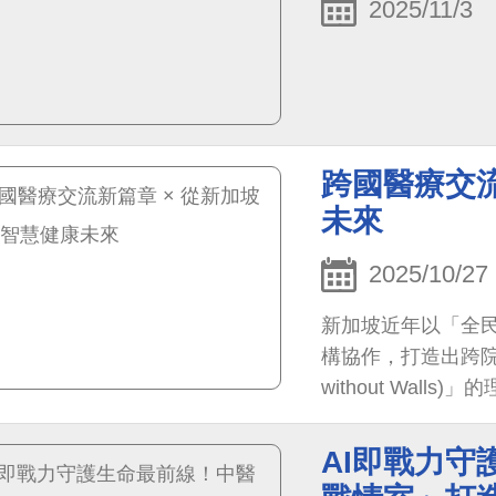
2025/11/3
跨國醫療交流
未來
2025/10/27
新加坡近年以「全
構協作，打造出跨院共
without Wal
康」，從「醫院」轉
構，串聯臨床自動
AI即戰力
典範。