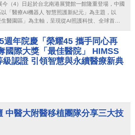
技展今（4）日起於台北南港展覽館一館隆重登場，中國
以「醫療AI機器人 智慧照護新紀元」為主題，以
生醫園區」為主軸，呈現從AI照護科技、全球首例
、外泌體精準治療、智慧醫療整合到國際科研合作等跨
首度同時推出外泌體與AI智慧醫療、阿茲海默症精
5週年院慶「榮耀45 攜手同心再
討會，以及由體系衍生企業參與的多場展演會，全面
奪國際大獎「最佳醫院」 HIMSS
醫療與生醫創新上的最新成果與國際交流動能。
等級認證 引領智慧與永續醫療新典
壇 中醫大附醫移植團隊分享三大技