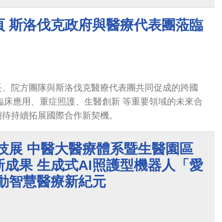
括台灣與新加坡在內的多國皆面臨相同挑戰，而日本
的老年人口比例居全球之冠，使跨國合作與智慧醫療發展格
頁 斯洛伐克政府與醫療代表團蒞臨
長、院方團隊與斯洛伐克醫療代表團共同促成的跨國
I臨床應用、重症照護、生醫創新 等重要領域的未來合
期待持續拓展國際合作新契機。
科技展 中醫大醫療體系暨生醫園區
成果 生成式AI照護型機器人「愛
啟動智慧醫療新紀元