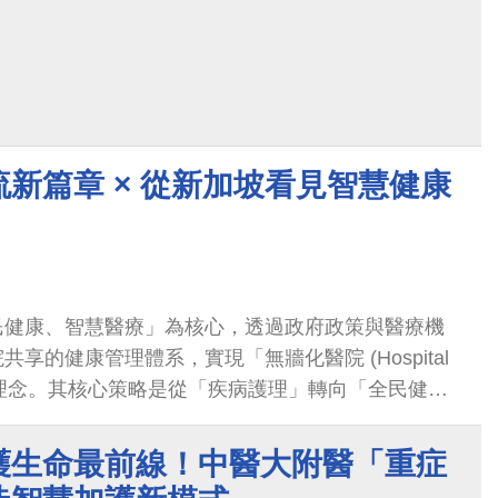
新篇章 × 從新加坡看見智慧健康
民健康、智慧醫療」為核心，透過政府政策與醫療機
享的健康管理體系，實現「無牆化醫院 (Hospital
ls)」的理念。其核心策略是從「疾病護理」轉向「全民健
向「社區」，並以完善的 AI 戰略與智慧醫療治理架
化、居家照護與數位整合，成為亞洲醫療轉型的重要
守護生命最前線！中醫大附醫「重症