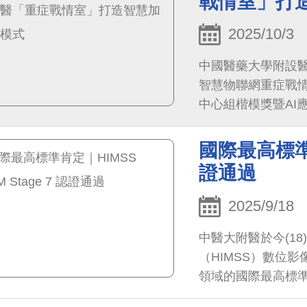
戰情室」打
2025/10/3
中國醫藥大學附設
智慧物聯網重症戰情室－
中心組楷模獎暨AI
範。
國際最高標準肯定
證通過
2025/9/18
中醫大附醫於今(1
（HIMSS）數位影
領域的國際最高標準
慧醫療的每個面向