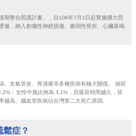
後期整合照護計畫」，自106年7月1日起實施擴大照
燙傷，納入創傷性神經損傷、脆弱性骨折、心臟衰竭
病、支氣管炎、胃潰瘍等多種疾病有極大關係。 抽菸
風比例為 3.1%，且吸菸時間越久，菸
率越高。腦血管疾病佔台灣第二大死亡原因。
疏鬆症？