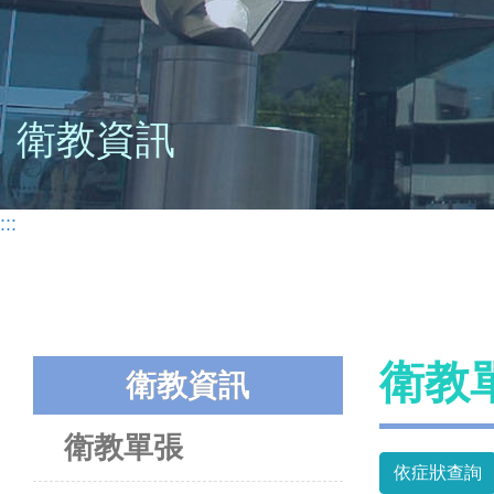
衛教資訊
:::
衛教
衛教資訊
衛教單張
依症狀查詢