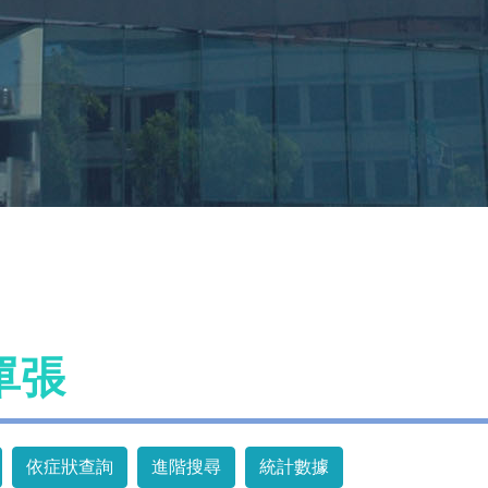
單張
依症狀查詢
進階搜尋
統計數據