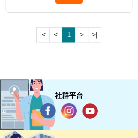
|<
<
1
>
>|
社群平台