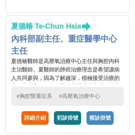
夏德椿 Te-Chun Hsia
內科部副主任、重症醫學中心
主任
夏德椿醫師是高壓氧治療中心主任與胸腔內科
主治醫師。夏醫師的肺癌治療理念是希望讓病
人共同參與，因為了解越深，積極接受治療的
意願就越高；同時，藉由中醫輔助療法及營養
補充，以減輕病人因治療而產生的副作用、提
#胸腔暨重症系
#高壓氧治療中心
高身體機能，協助抗癌藥物達到最大療效。本
院高壓氧治療中心，對一氧化碳中毒、致命性
詳細介紹
初診掛號
複診掛號
氣體栓塞等均能入艙治療急救，為有特色之重
症照護單位。