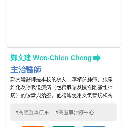
鄭文建 Wen-Chien Cheng
主治醫師
鄭文建醫師是本校的校友，專精於肺癌、肺纖
維化及呼吸道疾病（包括氣喘及慢性阻塞性肺
病）的診斷與治療。他精通使用支氣管鏡和胸
部超音波技術，能夠為病患及時準確地診斷肺
部疾病，並對病患展現出親切的關懷。鄭醫師
#胸腔暨重症系
#高壓氧治療中心
在中興大學生命科學院轉譯學程中取得了博士
學位，對於將基礎研究與臨床實踐結合的研究