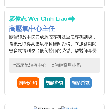
廖偉志 Wei-Chih Liao
高壓氧中心主任
廖醫師於本院完成胸腔專科及重症專科訓練，
隨後更取得高壓氧專科醫師資格。在服務期間
曾多次得到傑出優良醫師的榮譽。廖醫師專長
於胸腔疾病照護，如氣喘、慢性阻塞性肺病及
肺部感染症。並不斷提升自己，以提供病患能
#高壓氧治療中心
#胸腔暨重症系
有最新的治療。使用支氣管鏡及超音波針對肺
部病灶診斷亦是其專長的項目。目前亦兼任高
詳細介紹
初診掛號
複診掛號
壓氧治療中心主任。