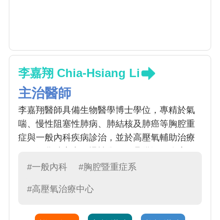
李嘉翔 Chia-Hsiang Li
主治醫師
李嘉翔醫師具備生物醫學博士學位，專精於氣
喘、慢性阻塞性肺病、肺結核及肺癌等胸腔重
症與一般內科疾病診治，並於高壓氧輔助治療
（一氧化碳中毒、慢性傷口）具備深厚臨床經
驗。現任一般內科主任暨內科部 PGY 教學推動
#一般內科
#胸腔暨重症系
人，李醫師致力將最前沿之實證醫學導入常規
#高壓氧治療中心
實務；其臨床解說耐心詳盡且深具同理心，備
受病患與家屬信賴。於醫學教育與臨床服務領