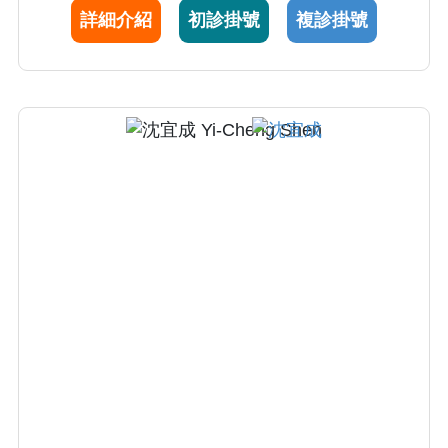
詳細介紹
初診掛號
複診掛號
充滿熱情，期望其研究成果能夠實際幫助病
人。