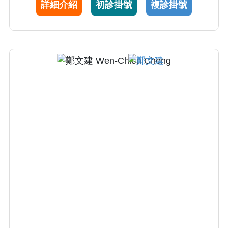
域皆貢獻卓著，多次榮獲院級「傑出教學主治
詳細介紹
初診掛號
複診掛號
醫師」與「優良主治醫師」殊榮，目前正持續
引領科部優化醫療品質，致力建構優質的一般
醫學訓練環境，為培育新世代醫師貢獻心力。