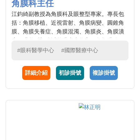
角膜科主任
江鈞綺副教授為角膜科及眼整型專家。專長包
括：角膜移植、近視雷射、角膜病變、圓錐角
膜、角膜失養症、角膜混濁、角膜炎、角膜潰
瘍。眼整型部分以外眼疾病為主，包括眼瞼下
垂、睫毛倒插、鼻淚管阻塞等。江醫師於 2001
#眼科醫學中心
#國際醫療中心
年至本院服務至今，臨床治療經驗相當豐富，
且不間斷地從事基礎醫學研究，發表多篇醫學
詳細介紹
初診掛號
複診掛號
相關論文於國際期刊