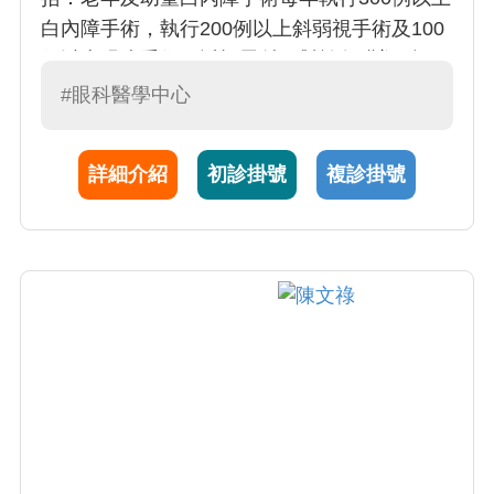
白內障手術，執行200例以上斜弱視手術及100
例以上眼皮手術、近視雷射。對於角膜塑型
術、軟式離焦鏡片及各式控制近視方式，斜弱
#眼科醫學中心
視的治療均有特別的研究。是國內最早對角膜
塑型術有研究的醫師之一。對於弱視治療及早
詳細介紹
初診掛號
複診掛號
產兒視網膜病變，更也累積 20 年的經驗。林醫
師同時也不間斷地從事臨床及基礎醫學研究，
隨時探討最新醫學新知，進行研究計畫，臨床
試驗，並發表國際論文。