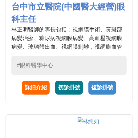
台中市立醫院(中國醫大經營)眼
科主任
林正明醫師的專長包括：視網膜手術、黃斑部
病變治療、糖尿病視網膜病變、高血壓視網膜
病變、玻璃體出血、視網膜剝離，視網膜血管
病變，高度近視視網膜退化。每年視網膜手術
超過百例。林醫師於 1998 年至本院服務至今，
#眼科醫學中心
臨床治療經驗相當豐富，且不間斷地從事基礎
醫學研究，發表最新醫療新知
詳細介紹
初診掛號
複診掛號