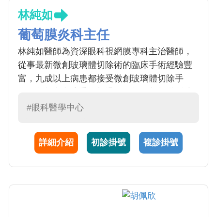
林純如
葡萄膜炎科主任
林純如醫師為資深眼科視網膜專科主治醫師，
從事最新微創玻璃體切除術的臨床手術經驗豐
富，九成以上病患都接受微創玻璃體切除手
術，每年白內障手術超過三百例，每年微創玻
璃體切除手術超過兩百例，為眼科病患提供更
#眼科醫學中心
可親、更快速、更優質的視網膜玻璃體手術服
務。對於眼科整型手術、一般眼科疾病、兒童
詳細介紹
初診掛號
複診掛號
視力保健亦多有涉獵。且不間斷地從事臨床醫
學研究，並於國內外期刊持續發表多篇醫學論
文