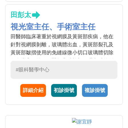
田彭太
視光室主任、手術室主任
田醫師臨床著重於視網膜及黃斑部疾病，他在
針對視網膜剝離，玻璃體出血，黃斑部裂孔及
黃斑部皺摺使用的免縫線微小切口玻璃體切除
術有豐富經驗。田醫師亦精於視網膜內科的影
像判讀及治療，諸如眼中風，老年性黃斑部病
#眼科醫學中心
變，息肉樣脈絡膜血管病變，高度近視黃斑部
病變及糖尿病視網膜病變。在白內障手術方
詳細介紹
初診掛號
複診掛號
面，田醫師亦於最新型手術儀器及客製化人工
水晶體有豐富經驗。