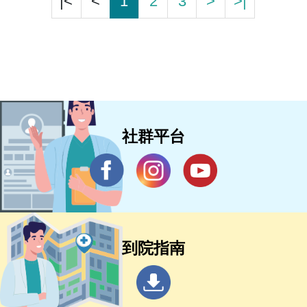
|<
<
1
2
3
>
>|
社群平台
到院指南