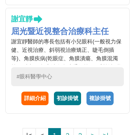
謝宜靜
屈光暨近視整合治療科主任
謝宜靜醫師的專長包括有小兒眼科(一般視力保
健、近視治療、斜弱視治療矯正、睫毛倒插
等)、角膜疾病(乾眼症、角膜潰瘍、角膜混濁
等)、小切口超音波白內障手術等，另對於視覺
功能訓練和隱形眼鏡的驗配特別有研究。本院
#眼科醫學中心
目前可提供全台最完整的視覺功能訓練，包括
因視覺功能不良造成學習障礙的兒童或運動員
詳細介紹
初診掛號
複診掛號
的動視訓練等；若有近視控制需求、角膜不規
則散光或圓錐角膜等，亦可提供角膜塑型片或
硬式隱形眼鏡的諮詢及驗配。謝醫師對人親切
又具專業態度，為一優秀之主治醫師。