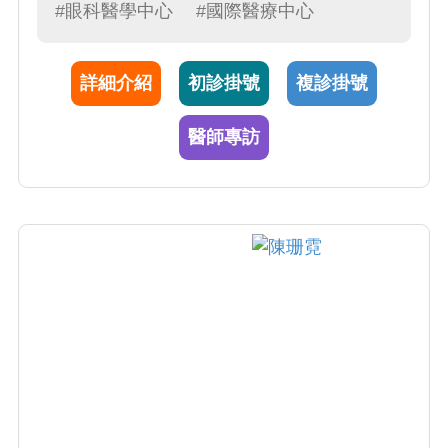
角膜疾病。 蔡宜佑副院長於1998年至本院服務
#眼科醫學中心
#國際醫療中心
至今，已執行白內障手術、近視雷射手術、角
膜移植手術突破上萬例，臨床經驗相當豐富，
詳細介紹
初診掛號
複診掛號
對於角膜專科疾病治療累積更有30年的經驗，
看診親切又詳細，深獲患者的肯定及青睞。行
醫師專訪
醫期間，蔡醫師同時不間斷地學習最新醫學新
知與從事臨床和基礎醫學研究，並於國際期刊
持續發表多篇醫學相關論文，更於 2009年率先
引進角膜內皮細胞分層移植手術，成功拯救許
多病人的視力及免於病痛。