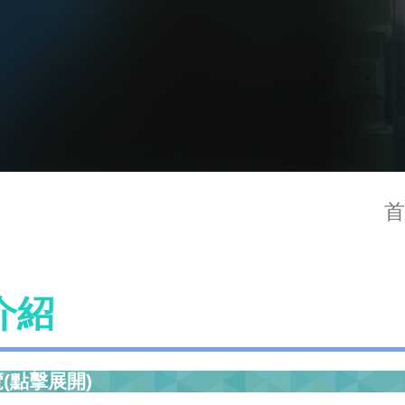
首
介紹
(點擊展開)