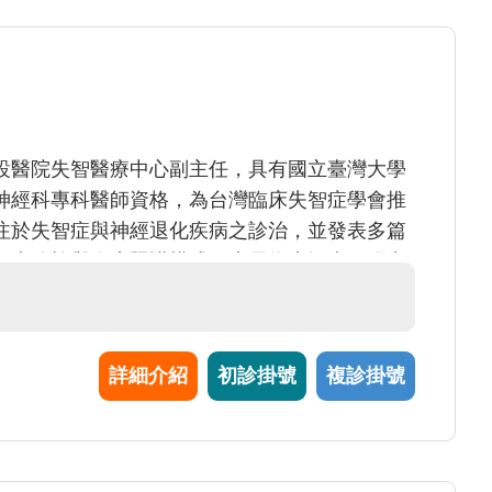
設醫院失智醫療中心副主任，具有國立臺灣大學
神經科專科醫師資格，為台灣臨床失智症學會推
注於失智症與神經退化疾病之診治，並發表多篇
智症篩檢與臨床照護模式。專長為失智症、腦中
癇及神經肌肉疾病，臨床與研究並重。曾赴美國
慧於神經影像與阿茲海默症臨床試驗、新藥研
合式、精準化的失智醫療，並透過跨領域合作，
詳細介紹
初診掛號
複診掛號
。盧醫師也當選112年優良主治醫師。