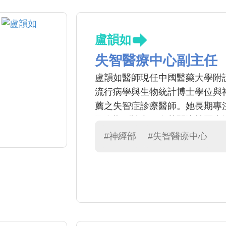
盧韻如
失智醫療中心副主任
盧韻如醫師現任中國醫藥大學附
流行病學與生物統計博士學位與
薦之失智症診療醫師。她長期專
國際期刊論文，尤其關注社區失
風、睡眠障礙、帕金森氏症、癲
#神經部
#失智醫療中心
德州醫學中心進修，投入人工智
究。臨床上，盧醫師致力推動整
持續提升患者生活品質與研究發展