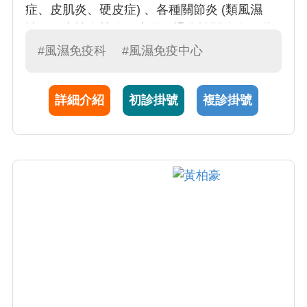
症、皮肌炎、硬皮症) 、各種關節炎 (類風濕
性，僵直性脊椎炎，痛風，退化性關節炎、纖
維肌痛症、骨質疏鬆症) 、以及蕁痲疹，氣喘，
#風濕免疫科
#風濕免疫中心
過敏。陳醫師曾擔任加拿大卑詩大學 (UBC) 內
科部風濕科臨床研究員，以及卑詩省針灸中醫
詳細介紹
初診掛號
複診掛號
聯盟副理事長。陳醫師近年發表有關痛風、纖
維肌痛症，以及類風濕關節炎等疾病在國外重
要風濕病期刊，包括：關節炎與風濕病、風濕
病年鑑、風濕病雜誌等，並因此而參與制定
2015全世界痛風診斷分類準則、2013台灣痛風
指引，並與台灣纖維肌痛症諮詢委員會，以推
廣纖維肌痛症之衛生教育。