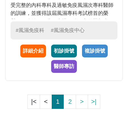
受完整的內科專科及過敏免疫風濕次專科醫師
的訓練，並獲得該屆風濕專科考試榜首的榮
譽，但他並不因此而怠慢。他用心的照顧病
人，也同時熱心於教學，故連續七年榮獲中山
#風濕免疫科
#風濕免疫中心
醫學大學附設醫院最佳教學主治醫師的肯定。
詳細介紹
初診掛號
複診掛號
醫師專訪
|<
<
1
2
>
>|