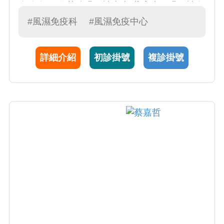
血管炎…)及其他過敏性疾病(蕁麻疹、過敏性鼻
炎、氣喘....) 2.風濕免疫疾病重要在於早期診
#風濕免疫科
#風濕免疫中心
斷、早期給予適當的治療。黃醫師尤其專精於
類風濕性關節炎、紅斑性狼瘡和僵直性脊椎炎
詳細介紹
初診掛號
複診掛號
之診斷，治療和照護。累積多年經驗和研究並
發表於國外風濕病雜誌共80餘篇。