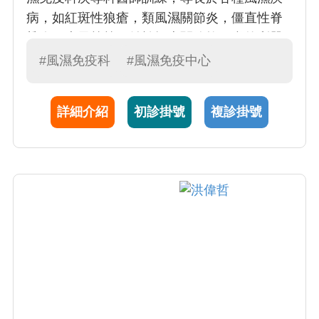
病，如紅斑性狼瘡，類風濕關節炎，僵直性脊
椎炎，痛風等等。並於探查關節軟組織的利器 -
- 軟組織超音波上有所專精。且熱忱於教學方
#風濕免疫科
#風濕免疫中心
面，目前具有 PGY 導師資格，通過國家 OSCE
考官認證，並為五年級醫學生以及住院醫師之
詳細介紹
初診掛號
複診掛號
教學推動人