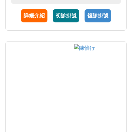
域包括自體免疫疾病(如SLE及RA)與自體發炎
疾病(AOSD)免疫致病機轉、感染與免疫發炎關
詳細介紹
初診掛號
複診掛號
聯性，及標靶藥物安全性。由於SLE研究的傑
出表現，獲我國免疫學會學術研究獎，參與亞
太SLE診療建議(Lancet Rheumatology2022)。
AOSD研究表現卓越，已發表35篇SCI論文且為
風濕學教科書引用多次，於2020年獲全球前2%
科學家之殊榮。截至2024年已發表262篇SCI期
刊論文引用超過11,000次。