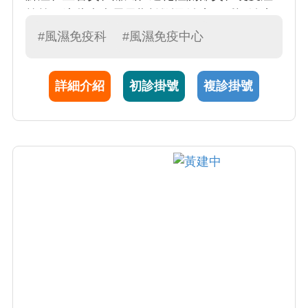
等等，這些疾病需早期診斷及治療，延誤治療
將導致疾病之關節變形甚至殘障。
#風濕免疫科
#風濕免疫中心
詳細介紹
初診掛號
複診掛號