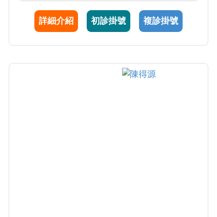
領域包括自體免疫疾病(如SLE及RA)與結締組
詳細介紹
初診掛號
複診掛號
織疾病併發間質肺病變。研究團隊主開發新穎
診斷標誌及預測間質肺病變之病程標誌近30年
來，擔任至少50項新藥跨國臨床試驗(第I-III期)
主持人， 收案人數及品質多次居全球之冠。