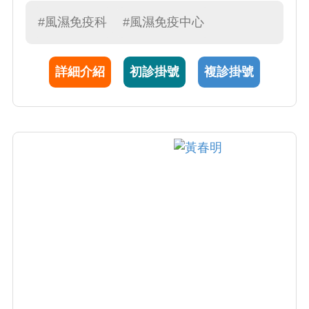
國醫藥大學醫學系，於台中榮總完成住院醫師
與專科訓練，2004-2009年獲東海大學分子過敏
#風濕免疫科
#風濕免疫中心
學博士，曾赴美國約翰霍普金斯大學及哈佛醫
學院進修。歷任台中榮總過敏免疫風濕科主
詳細介紹
初診掛號
複診掛號
任、內科部副部主任，並曾任中華民國免疫學
會副理事長及中華民國風濕病醫學會祕書長，
現仍為兩學會之理事。陳醫師診療病人細心且
親切，2009年榮獲商業周刊台灣百大良醫。