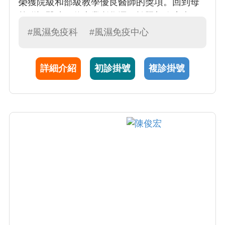
榮獲院級和部級教學優良醫師的獎項。回到母
校附設醫院，將專業所學運用於照顧臨床病
人，希冀病患皆能遠離病痛回歸正常生活，並
#風濕免疫科
#風濕免疫中心
於110及113年度獲頒醫院優良主治醫師。
詳細介紹
初診掛號
複診掛號