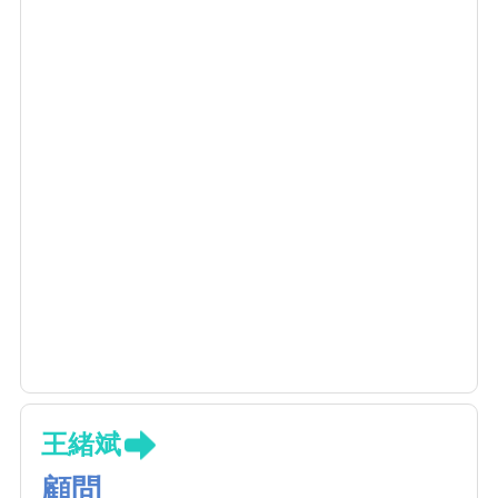
王緒斌
顧問