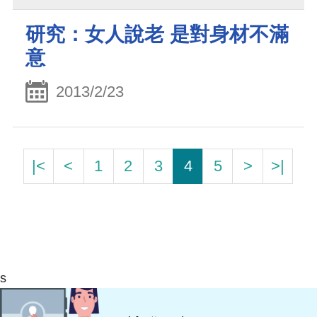
研究：女人說老 是對身材不滿
意
2013/2/23
|<
<
1
2
3
4
5
>
>|
s