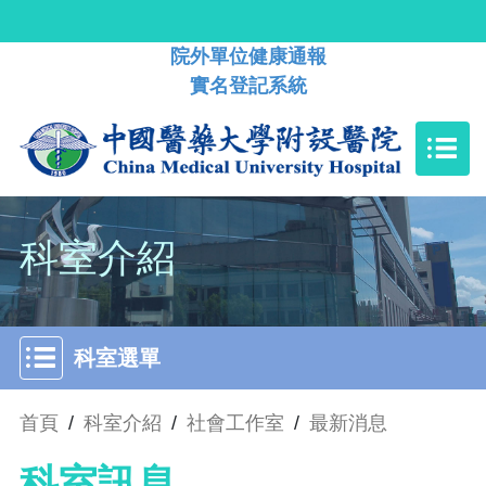
院外單位健康通報
實名登記系統
科室介紹
科室選單
首頁
/
科室介紹
/
社會工作室
/
最新消息
科室訊息