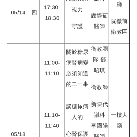
廳
17:30-
視力
05/14
四
謝靜茹
18:30
院徽前
守護
醫師
衛教區
衛教團
關於糖尿
隊 鄧
11:00-
病腎病變
昭琪
11:10
必須知道
的二三事
衛教師
新陳代
談糖尿病
11:10-
謝科
一樓大
人的
11:40
李國陽
廳
心腎保護
05/18
一
醫師