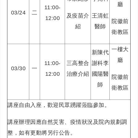
廳
11:00-
03/24
二
及疫苗介
王清虹
12:00
院徽前
紹
醫師
衛教區
一樓大
新陳代
廳
11:00-
三高整合
謝科李
03/30
一
12:00
治療介紹
國陽醫
院徽前
師
衛教區
講座自由入座，歡迎民眾踴躍蒞臨參加。
講座辦理因應自然災害、疫情狀況及院內規劃調
整，如有更動將另行公告。